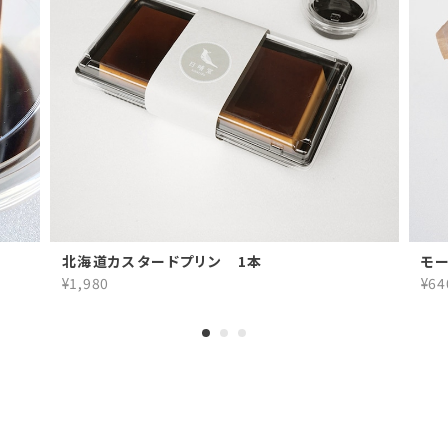
北海道カスタードプリン 1本
モー
¥1,980
¥64