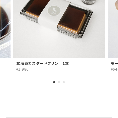
北海道カスタードプリン 1本
モー
¥1,980
¥64